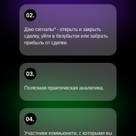
02.
Даю сигналы* - открыть и закрыть
сделку, уйти в безубыток или забрать
прибыль от сделки.
03.
Полезная практическая аналитика.
04.
Участники коммьюнити, с которыми вы