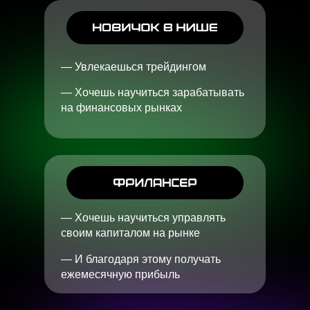
— Увлекаешься трейдингом
— Хочешь научиться зарабатывать
на финансовых рынках
— Хочешь научиться управлять
своим капиталом на рынке
— И благодаря этому получать
ежемесячную прибыль