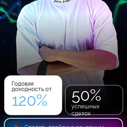
для стабильной торговли, на
которые можно опираться
От переизбытка информации
сумбур в голове, нет понимания
в том правильно ли
применяется полученная
информация
Количество сделок
сокращается на 70% из 100
остаются только те 30%
которые имеют смысл и
подтверждения
Количество прибыльных сделок
увеличивается на 50%-60%
Увеличивается размер
средней прибыли до 80%