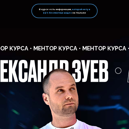
после
курса?
В курсе есть информация,
которой нету в
99% бесплатных видео
на Youtube
Большое количество сделок,
которые требуют чересчур
много времени и сил
Нет полного понимания, когда
вовремя войти и закрыть
прибыльную позицию
Неразумное среднее
соотношение прибыли к риску
Физически ощущается
недостаток информации для
принятия решений
Нехватка знаний и отсутствие
возможностей задать вопросы
Отсутствие подходящих правил