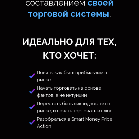
Годовая
50%
доходность от
120%
ИДЕАЛЬНО ДЛЯ ТЕХ,
успешных
сделок
КТО ХОЧЕТ:
Сделать трейдинг основным
источником дохода
Понять, как быть прибыльным в
рынке
Действующий
Прошел
трейдер с
челендж в
Начать торговать на основе
2016
компании
FTMO
фактов, а не интуиции
года
Перестать быть ликвидностью в
рынке, и начать торговать в плюс
Разобраться в Smart Money Price
Action
Ситуация
до и