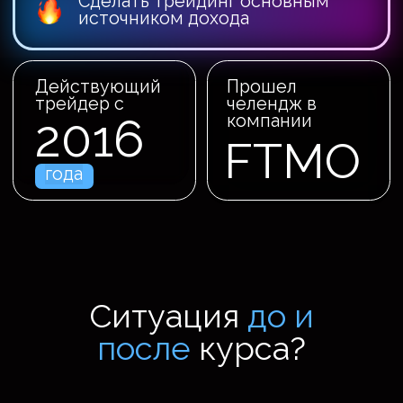
Уверенность возрастает в 5-6
раз
На 80% падает необходимость в
информационном шуме
Набор элементов используемых
в торговле увеличивается в 10-
15 раз
Системность возрастает в 10
раз
Уменьшается время
провождения в рынке в два, а то
и более раз
Станьте трейдером
и
начните торговать на
валютном, фондовом и
криптовалютном рынках