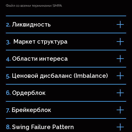
Файл со всеми терминами SMPA
2.
Ликвидность
3.
Маркет структура
4.
Области интереса
5.
Ценовой дисбаланс (Imbalance)
6.
Ордерблок
7.
Брейкерблок
Каждый ученик
ограничит
свои убытки
, научится
не
8.
Swing Failure Pattern