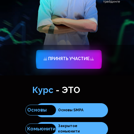
ПРИНЯТЬ УЧАСТИЕ
Курс
- ЭТО
Основы
Основы SMPA
Закрытое
Программа
курса
Комьюнити
комьюнити