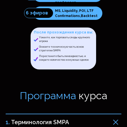
трейдеров
MS, Liquidity, POI, LTF
6 эфиров
Confirmations,Backtest
После прохождения курса вы:
Узнаете, как торговать следы крупного
игрока
Освоите техническую часть основ
стратегии SMPA
Перестаните быть ликвидностью, и
сократе количество ненужных сделок
1.
Терминология SMPA