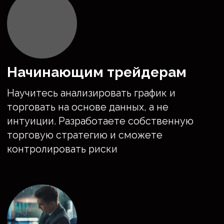
Годовая
50%
доходность от
120%
успешных
сделок
Сделал трейдинг своим
основым источником дохода
Действующий
Прошел
трейдер с
челендж в
2016
компании
FTMO
года
Отзывы учеников