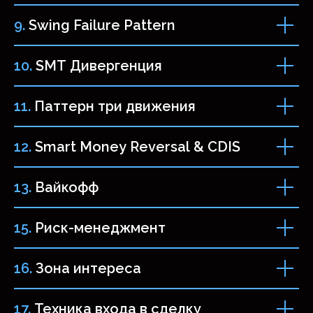
9.
Swing Failure Pattern
Кому
подойдёт
10.
SMT Дивергенция
стратегия
11.
Паттерн три движения
12.
Smart Money Reversal & CDIS
Абсолютным новичкам
13.
Вайкофф
Которые знакомы с «криптой» и хотя бы
раз слышали слово «forex»
15.
Риск-менеджмент
16.
Зона интереса
17.
Техника входа в сделку