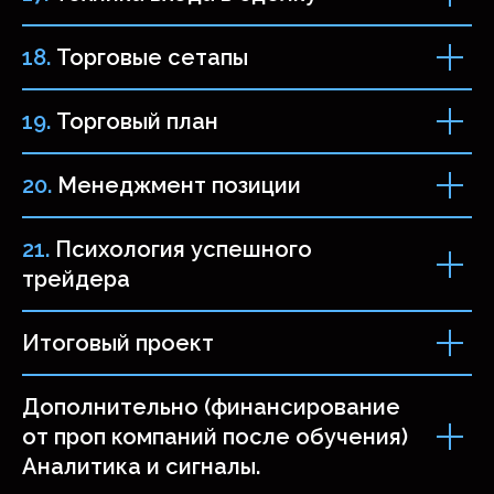
Начинающим трейдерам
18.
Торговые сетапы
Научитесь анализировать график и
торговать на основе данных, а не
19.
Торговый план
интуиции. Разработаете собственную
торговую стратегию и сможете
контролировать риски
20.
Менеджмент позиции
21.
Психология успешного
трейдера
Итоговый проект
Для SMART MONEY
трейдеров
Дополнительно (финансирование
Которые нуждаются в дополнительных,
никогда не лишних знаниях и
от проп компаний после обучения)
всевозможной поддержке комьюнити
Аналитика и сигналы.