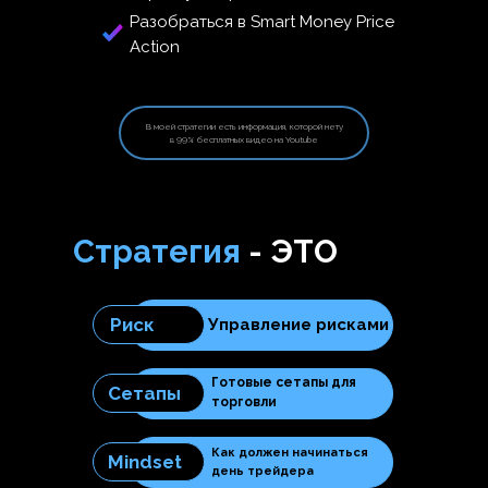
торговая стратегия
Разобраться в Smart Money Price
Action
В моей стратегии есть информация, которой нету
в 99% бесплатных видео на Youtube
Стратегия
- ЭТО
Риск
Управление рисками
Готовые сетапы для
Сетапы
торговли
Как должен начинаться
Mindset
день трейдера