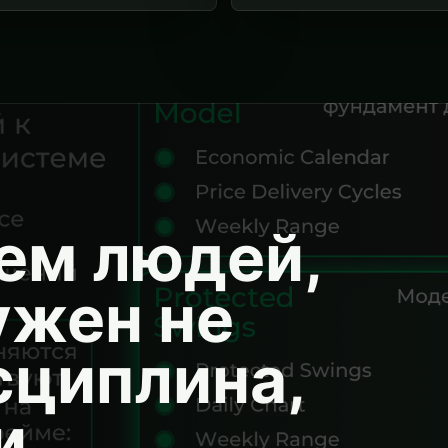
ем людей,
ужен не
исциплина,
и