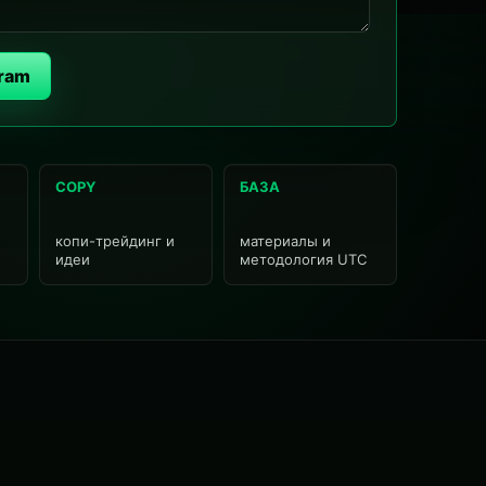
gram
COPY
БАЗА
копи-трейдинг и
материалы и
идеи
методология UTC