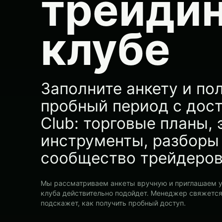
трейдин
клубе
Заполните анкету и по
пробный период с дос
Club: торговые планы, 
инструменты, разборы
сообщество трейдеров
Мы рассматриваем анкеты вручную и приглашаем у
клуба действительно подойдет. Менеджер свяжется 
подскажет, как получить пробный доступ.