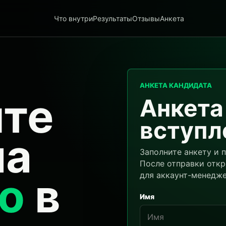
Что внутри
Результаты
Отзывы
Анкета
АНКЕТА КАНДИДАТА
ите
Анкета
вступл
на
Заполните анкету и 
После отправки откр
о
в
для аккаунт-менедже
Имя