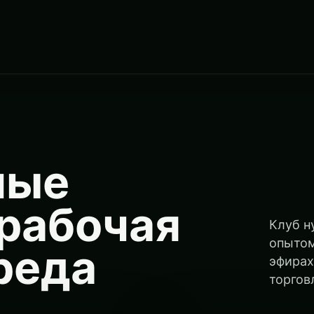
ные
 рабочая
Клуб н
опытом
реда
эфирах
торгов