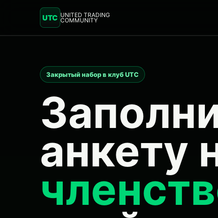
UNITED TRADING
UTC
COMMUNITY
Закрытый набор в клуб UTC
Заполн
анкету 
членств