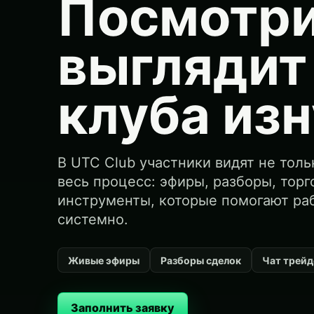
Посмотри
выглядит
клуба из
В UTC Club участники видят не толь
весь процесс: эфиры, разборы, торг
инструменты, которые помогают ра
системно.
Живые эфиры
Разборы сделок
Чат трей
Заполнить заявку