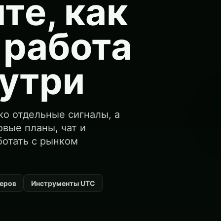
те, как
 работа
нутри
ко отдельные сигналы, а
овые планы, чат и
ботать с рынком
деров
Инструменты UTC