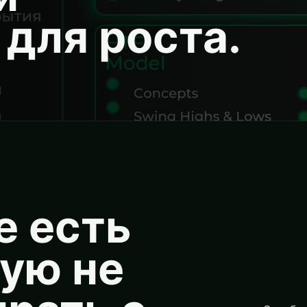
для роста.
е есть
рую не